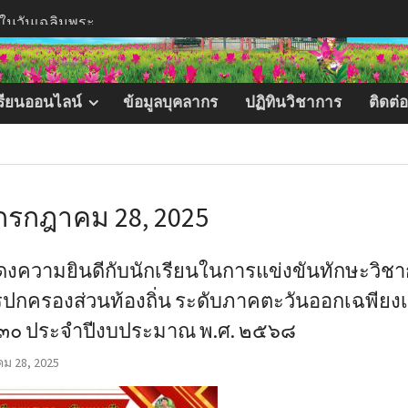
ทรวดี สมเสร็จ
ักษะวิชาการและ
รศึกษาท้องถิ่น
ฉียงเหนือ ประจำ
เรียนออนไลน์
ข้อมูลบุคลากร
ปฏิทินวิชาการ
ติดต่
๖๙ วันที่ ๒๒ – ๒๕
งค์การบริหาร
ีมา จังหวัด
ียรติพระบาทสม
 กรกฎาคม 28, 2025
่องในวันเฉลิมพระ
งความยินดีกับนักเรียนในการแข่งขันทักษะวิช
รปกครองส่วนท้องถิ่น ระดับภาคตะวันออกเฉพียง
ที่ ๓๐ ประจำปีงบประมาณ พ.ศ. ๒๕๖๘
ม 28, 2025