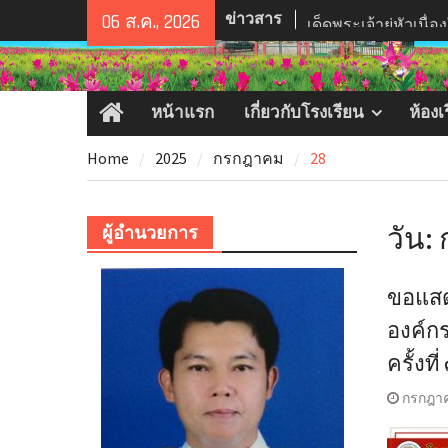
Skip
ข่าวสาร
ขอแสดงความยินดี ภั
06 ส.ค., 2026
to
สรุปผลการแข่งขันท
content
งานมหกรรมการจัดกา
ระดับภาคตะวันออกเ
หน้าแรก
เกี่ยวกับโรงเรียน
ห้อง
ปีงบประมาณ พ.ศ. ๒๕
Home
กรกฎาคม ๒๕๖๙ ณ อ
Home
2025
กรกฎาคม
28
ส่วนจังหวัดนครราชส
นครราชสีมา
กิจกรรมเฉลิมพระเก
วัน:
ผู้อำนวยการ
เด็ดพระเจ้ายู่หัวเนื
ชนมพรรษษา
ขอแสด
องค์ก
ครั้ง
กรกฎาค