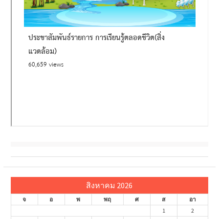
สิงหาคม 2026
จ
อ
พ
พฤ
ศ
ส
อา
1
2