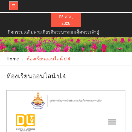
Skip
08 ส.ค.,
2026
to
content
กิจกรรมเฉลิมพระเกียรติพระบาทสมเด็ดพระเจ้ายู่
หัวเนื่องในวันเฉลิมพระชนมพรรษษา
ขอแสดงความยินดี ภัทรวดี สมเสร็จ
สรุปผลการแข่งขันทักษะวิชาการและงานมหกรรม
การจัดการศึกษาท้องถิ่น ระดับภาคตะวันออกเฉียง
Home
ห้องเรียนออนไลน์ ป.4
เหนือ ประจำปีงบประมาณ พ.ศ. ๒๕๖๙ วันที่ ๒๒ –
๒๕ กรกฎาคม ๒๕๖๙ ณ องค์การบริหารส่วนจังหวัด
ห้องเรียนออนไลน์ ป.4
นครราชสีมา จังหวัดนครราชสีมา